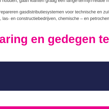
houden, gaan klanten graag een lange-termijn-relatie 
 repareren gasdistributiesystemen voor technische en z
, las- en constructiebedrijven, chemische – en petroch
aring en gedegen t