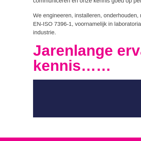
communiceren en onze kennis goed op peil 
We engineeren, installeren, onderhouden,
EN-ISO 7396-1, voornamelijk in laboratoria
industrie.
Jarenlange erv
kennis……