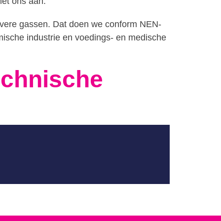
met ons aan.
uivere gassen. Dat doen we conform NEN-
emische industrie en voedings- en medische
echnische