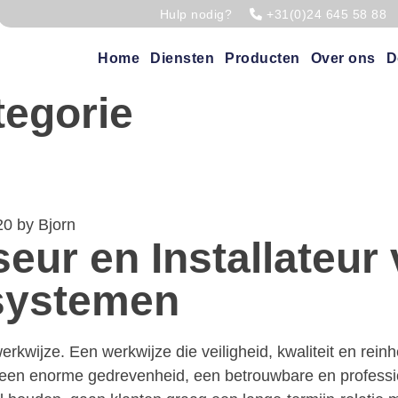
Hulp nodig?
+31(0)24 645 58 88
Home
Diensten
Producten
Over ons
D
tegorie
20
by
Bjorn
eur en Installateur
esystemen
wijze. Een werkwijze die veiligheid, kwaliteit en reinhe
n een enorme gedrevenheid, een betrouwbare en professio